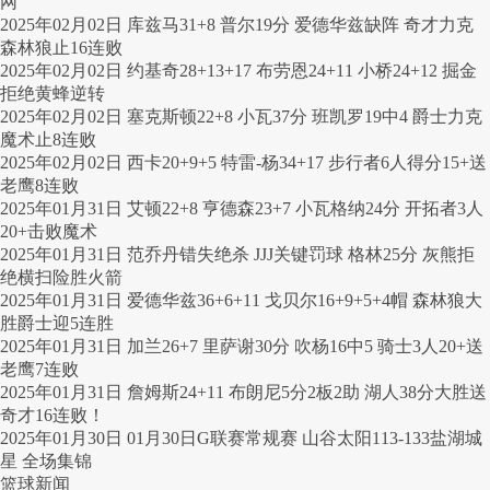
网
2025年02月02日 库兹马31+8 普尔19分 爱德华兹缺阵 奇才力克
森林狼止16连败
2025年02月02日 约基奇28+13+17 布劳恩24+11 小桥24+12 掘金
拒绝黄蜂逆转
2025年02月02日 塞克斯顿22+8 小瓦37分 班凯罗19中4 爵士力克
魔术止8连败
2025年02月02日 西卡20+9+5 特雷-杨34+17 步行者6人得分15+送
老鹰8连败
2025年01月31日 艾顿22+8 亨德森23+7 小瓦格纳24分 开拓者3人
20+击败魔术
2025年01月31日 范乔丹错失绝杀 JJJ关键罚球 格林25分 灰熊拒
绝横扫险胜火箭
2025年01月31日 爱德华兹36+6+11 戈贝尔16+9+5+4帽 森林狼大
胜爵士迎5连胜
2025年01月31日 加兰26+7 里萨谢30分 吹杨16中5 骑士3人20+送
老鹰7连败
2025年01月31日 詹姆斯24+11 布朗尼5分2板2助 湖人38分大胜送
奇才16连败！
2025年01月30日 01月30日G联赛常规赛 山谷太阳113-133盐湖城
星 全场集锦
篮球新闻