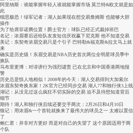
阿里纳斯：谁能掌握年轻人谁就能掌握市场 莫兰特&欧文就是如
此
细思极恐！绿军记者：湖人如果现在想交易詹姆斯 也能够大胆
操作
为了给席菲诺腾位置！爵士官方：球队已经正式裁掉班巴
名记：浓眉赛后还给队友发短信庆祝赢下尼克斯 他不知道交易
美记：东契奇浓眉交易只是个引子 巴特勒&福克斯&拉文马上就
来
确实是历史级！东眉交易是NBA历史首次两位全明星球员季中
换队
马布里更博：对诽谤行为强烈谴责 已在北京和中国香港两地报
警
历史总是惊人地相似！2008年的今天：湖人交易得到大加索尔
浓眉东契奇换东家！2K官方已经同步交易 湖人77和独行侠3上线
湖记：从没见过这么疯狂不切实际的交易 迫不及待想知道背后
细节
期待！湖人和独行侠后续还要交手两次：2月26日和4月10日
狼记：用浓眉&一个首轮就换来了最伟大的球员之一 太难以置信
了
鲍仁君：并非对方更好 而是对自己的失望了 这个原因适用于两
个队