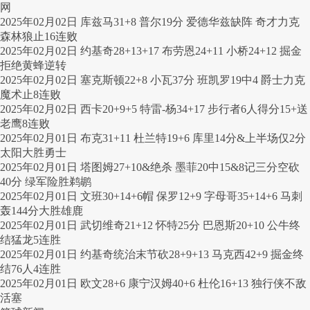
网
2025年02月02日 库兹马31+8 普尔19分 爱德华兹缺阵 奇才力克
森林狼止16连败
2025年02月02日 约基奇28+13+17 布劳恩24+11 小桥24+12 掘金
拒绝黄蜂逆转
2025年02月02日 塞克斯顿22+8 小瓦37分 班凯罗19中4 爵士力克
魔术止8连败
2025年02月02日 西卡20+9+5 特雷-杨34+17 步行者6人得分15+送
老鹰8连败
2025年02月01日 布克31+11 杜兰特19+6 库里14分&上半场仅2分
太阳大胜勇士
2025年02月01日 塔图姆27+10&绝杀 墨菲20中15&8记三分空砍
40分 绿军险胜鹈鹕
2025年02月01日 文班30+14+6帽 保罗12+9 字母哥35+14+6 马刺
轰144分大胜雄鹿
2025年02月01日 武切维奇21+12 怀特25分 巴恩斯20+10 公牛终
结猛龙5连胜
2025年02月01日 约基奇统治末节砍28+9+13 马克西42+9 掘金终
结76人4连胜
2025年02月01日 欧文28+6 康宁汉姆40+6 杜伦16+13 独行侠不敌
活塞