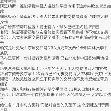
篮球新闻
阿里纳斯：谁能掌握年轻人谁就能掌握市场 莫兰特&欧文就是如
此
细思极恐！绿军记者：湖人如果现在想交易詹姆斯 也能够大胆
操作
为了给席菲诺腾位置！爵士官方：球队已经正式裁掉班巴
名记：浓眉赛后还给队友发短信庆祝赢下尼克斯 他不知道交易
美记：东契奇浓眉交易只是个引子 巴特勒&福克斯&拉文马上就
来
确实是历史级！东眉交易是NBA历史首次两位全明星球员季中
换队
马布里更博：对诽谤行为强烈谴责 已在北京和中国香港两地报
警
历史总是惊人地相似！2008年的今天：湖人交易得到大加索尔
浓眉东契奇换东家！2K官方已经同步交易 湖人77和独行侠3上线
湖记：从没见过这么疯狂不切实际的交易 迫不及待想知道背后
细节
期待！湖人和独行侠后续还要交手两次：2月26日和4月10日
狼记：用浓眉&一个首轮就换来了最伟大的球员之一 太难以置信
了
鲍仁君：并非对方更好 而是对自己的失望了 这个原因适用于两
个队