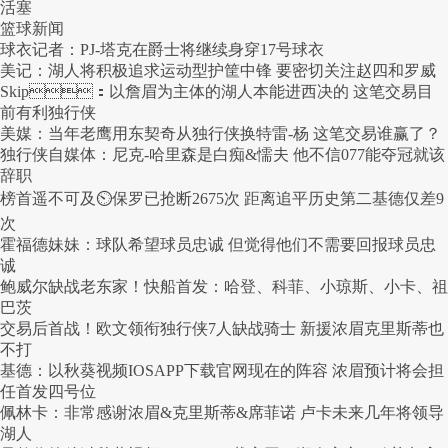
活塞
篮球新闻
球衣记者：PJ-塔克在爵士将继续身穿17号球衣
美记：湖人将积极追求运动型护筐中锋 要密切关注赵四和罗威
Skip：以詹眉为主体的湖人本能进西决的 这笔交易目
前有利独行侠
美媒：当年老鹰用东契奇从独行侠换特雷-杨 这笔交易谁赢了？
独行侠自媒体：尼克-哈里森是白痴&懦夫 他不信077能夺冠就该
辞职
榜首遥不可及⏲️保罗已抢断2675次 距离追平历史第二基德仅差9
次
霍福德妹妹：球队希望球员忠诚 但觉得他们不需要回报球员忠
诚
鲍威尔缺战老东家！快船首发：哈登、科菲、小琼斯、小卡、祖
巴茨
交易后首战！欧文领衔独行侠7人缺战骑士 新援浓眉克里斯蒂也
不打
基德：以秋葵视频IOSAPP下载官网现在的阵容 浓眉预计将会担
任首发四号位
佩林卡：非常感谢浓眉&克里斯蒂&席菲诺 卢卡未来几年将领导
湖人