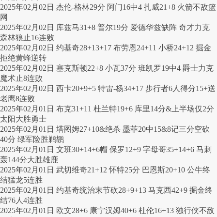
2025年02月02日 杰伦-格林29分 阿门16中4 扎威21+8 火箭不敌篮
网
2025年02月02日 库兹马31+8 普尔19分 爱德华兹缺阵 奇才力克
森林狼止16连败
2025年02月02日 约基奇28+13+17 布劳恩24+11 小桥24+12 掘金
拒绝黄蜂逆转
2025年02月02日 塞克斯顿22+8 小瓦37分 班凯罗19中4 爵士力克
魔术止8连败
2025年02月02日 西卡20+9+5 特雷-杨34+17 步行者6人得分15+送
老鹰8连败
2025年02月01日 布克31+11 杜兰特19+6 库里14分&上半场仅2分
太阳大胜勇士
2025年02月01日 塔图姆27+10&绝杀 墨菲20中15&8记三分空砍
40分 绿军险胜鹈鹕
2025年02月01日 文班30+14+6帽 保罗12+9 字母哥35+14+6 马刺
轰144分大胜雄鹿
2025年02月01日 武切维奇21+12 怀特25分 巴恩斯20+10 公牛终
结猛龙5连胜
2025年02月01日 约基奇统治末节砍28+9+13 马克西42+9 掘金终
结76人4连胜
2025年02月01日 欧文28+6 康宁汉姆40+6 杜伦16+13 独行侠不敌